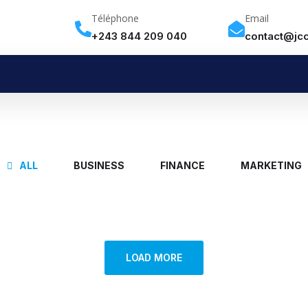
Téléphone
Email
+243 844 209 040
contact@jc
ALL
BUSINESS
FINANCE
MARKETING
Finance Strategy
FINANCE
/
MARKETING
LOAD MORE